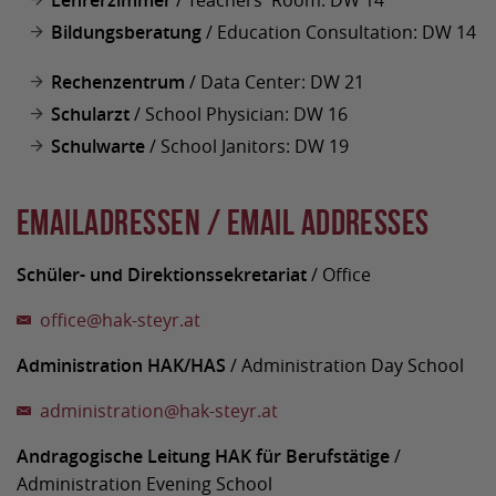
Lehrerzimmer
/ Teachers' Room: DW 14
Bildungsberatung
/ Education Consultation: DW 14
Rechenzentrum
/ Data Center: DW 21
Schularzt
/ School Physician: DW 16
Schulwarte
/ School Janitors: DW 19
Emailadressen / Email addresses
Schüler- und Direktionssekretariat
/ Office
office
@
hak-steyr.at
Administration HAK/HAS
/ Administration Day School
administration
@
hak-steyr.at
Andragogische Leitung HAK für Berufstätige
/
Administration Evening School