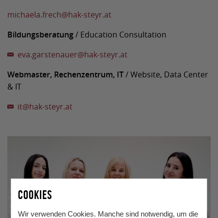
michaela.frech
@
hak-steyr.at
Bildungsberatung
/ Education Consultation
eva.garstenauer
@
hak-steyr.at
Webmaster, Rechenzentrum, IT
/ Website, Data Center
& IT
it
@
hak-steyr.at
COOKIES
Wir verwenden Cookies. Manche sind notwendig, um die