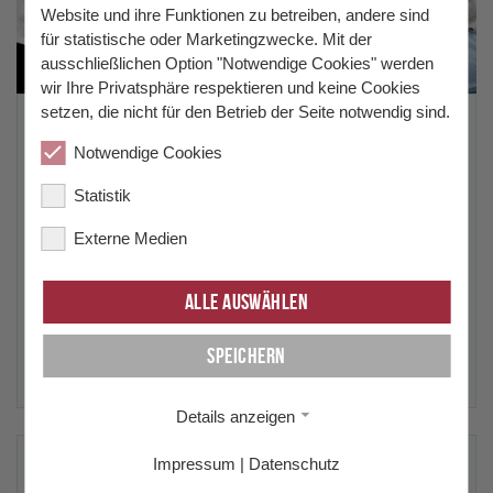
Website und ihre Funktionen zu betreiben, andere sind
für statistische oder Marketingzwecke. Mit der
ausschließlichen Option "Notwendige Cookies" werden
wir Ihre Privatsphäre respektieren und keine Cookies
setzen, die nicht für den Betrieb der Seite notwendig sind.
Schulsekretariat / Office
Notwendige Cookies
Arzu Yildirim (Lehrling)
Christine Springer
Statistik
Anita Bruckmayr
Externe Medien
Rukiye Koca
Alle auswählen
+43 (0) 7252 52 649
Speichern
office
@
hak-steyr.at
Details anzeigen
Öffnungszeiten / Office hours
Impressum
|
Datenschutz