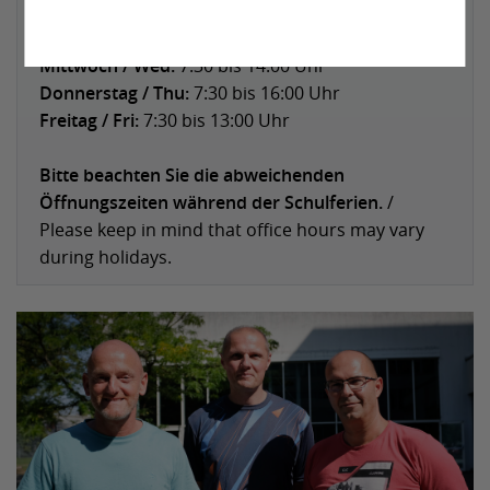
Montag / Mon:
7:30 bis 16:00 Uhr
Dienstag / Tue:
7:30 bis 16:00 Uhr
Mittwoch / Wed:
7:30 bis 14:00 Uhr
Donnerstag / Thu:
7:30 bis 16:00 Uhr
Freitag / Fri:
7:30 bis 13:00 Uhr
Bitte beachten Sie die abweichenden
Öffnungszeiten während der Schulferien.
/
Please keep in mind that office hours may vary
during holidays.