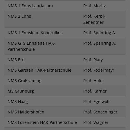
NMS 1 Enns Lauriacum
Prof. Moritz
NMS 2 Enns
Prof. Kerbl-
Zehentner
NMS 1 Ennsleite Kopernikus
Prof. Spanring A.
NMS GTS Ennsleite HAK-
Prof. Spanring A.
Partnerschule
NMS Ertl
Prof. Piaty
NMS Garsten HAK-Partnerschule
Prof. Födermayr
NMS Großraming
Prof. Hofer
MS Grünburg
Prof. Karner
NMS Haag
Prof. Egelwolf
NMS Haidershofen
Prof. Schachinger
NMS Losenstein HAK-Partnerschule
Prof. Wagner