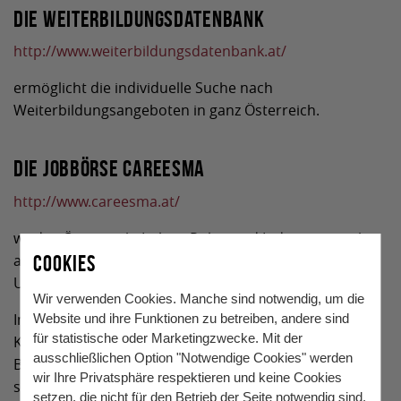
Die Weiterbildungsdatenbank
http://www.weiterbildungsdatenbank.at/
ermöglicht die individuelle Suche nach
Weiterbildungsangeboten in ganz Österreich.
Die Jobbörse Careesma
http://www.careesma.at/
wird in Österreich, Italien, Polen und Indien von mehr
als 5 Millionen registrierten Kandidaten und 70.000
COOKIES
Unternehmen genützt.
Wir verwenden Cookies. Manche sind notwendig, um die
Im Zentrum steht ein interaktives Bewerbungstool für
Website und ihre Funktionen zu betreiben, andere sind
für statistische oder Marketingzwecke. Mit der
Kandidaten und Unternehmen, das den
ausschließlichen Option "Notwendige Cookies" werden
Bewerbungsprozess für beide Seiten neu gestaltet –
wir Ihre Privatsphäre respektieren und keine Cookies
schnell, interaktiv und transparent.
setzen, die nicht für den Betrieb der Seite notwendig sind.