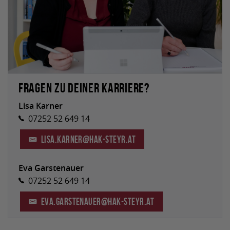
Fragen zu deiner Karriere?
Lisa Karner
07252 52 649 14
lisa.karner
@
hak-steyr.at
Eva Garstenauer
07252 52 649 14
eva.garstenauer
@
hak-steyr.at