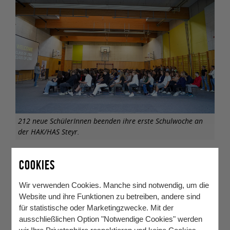
212 neue SchülerInnen beenden ihre erste Schulwoche an
der HAK/HAS Steyr.
COOKIES
Zurück
Wir verwenden Cookies. Manche sind notwendig, um die
Website und ihre Funktionen zu betreiben, andere sind
für statistische oder Marketingzwecke. Mit der
ausschließlichen Option "Notwendige Cookies" werden