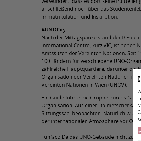
verwundert, dass es dort keine Pultteiler 
anschließend noch über das Studentenle
Immatrikulation und Inskription.
#UNOCity
Nach der Mittagspause stand der Besuch
International Centre, kurz VIC, ist neben N
Amtssitzen der Vereinten Nationen. Seit 
100 Ländern für verschiedene UNO-Organi
zahlreiche Hauptquartiere, darunter die I
Organisation der Vereinten Nationen für 
C
Vereinten Nationen in Wien (UNOV).
W
Ein Guide führte die Gruppe durchs Gebäu
i
Organisation. Aus einer Dolmetscherkabi
M
C
Sitzungssaal beobachten. Natürlich wurde
s
der internationalen Atmosphäre vor Ort.
Funfact: Da das UNO-Gebäude nicht zu Öst