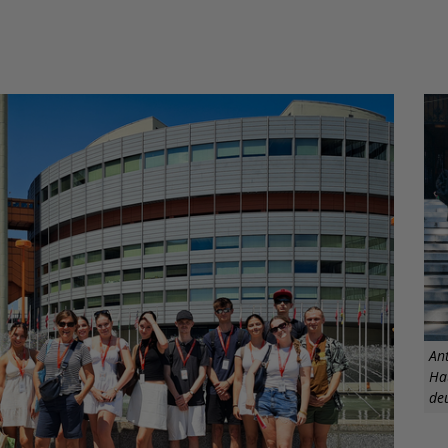
Ant
Ha
de