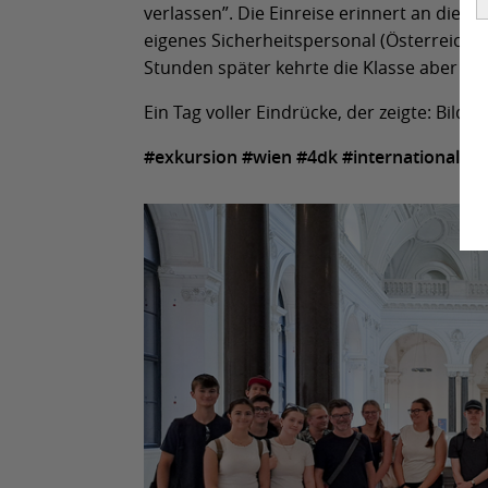
verlassen”. Die Einreise erinnert an die S
eigenes Sicherheitspersonal (Österreichisc
Stunden später kehrte die Klasse aber wi
Ein Tag voller Eindrücke, der zeigte: Bildu
#exkursion #wien #4dk #internationaleei