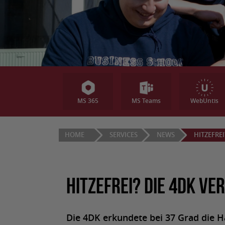
MS 365
MS Teams
WebUntis
HOME
SERVICES
NEWS
HITZEFREI
Hitzefrei? Die 4DK ve
Die 4DK erkundete bei 37 Grad die H