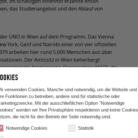
gibt. Im schattigen Innenhof erzählte Anton
ben, das Studienangebot und den Ablauf von
 der UNO in Wien auf dem Programm. Das Vienna
ew York, Genf und Nairobi einer von vier offiziellen
1979 arbeiten hier rund 5.000 Menschen aus über
sationen. Der Amtssitz in Wien beherbergt
nternationale Atomenergie-Organisation (IAEO), die
industrielle Entwicklung (UNIDO) und das Büro der
OOKIES
ir verwenden Cookies. Manche sind notwendig, um die Website und
de und erklärte die Abläufe der internationalen
hre Funktionen zu betreiben, andere sind für statistische oder
ne konnten die Schülerinnen und Schüler einen
arketingzwecke. Mit der ausschließlichen Option "Notwendige
ookies" werden wir Ihre Privatsphäre respektieren und keine Cookie
 die Führung auf Englisch abgehalten, ganz im Sinne
etzen, die nicht für den Betrieb der Seite notwendig sind.
Notwendige Cookies
Statistik
erreich gehört, musste die Klasse “das Land